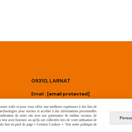
09310, LARNAT
Email :
[email protected]
Téléphone :
06 73 45 77 09
otre trafic et pour vous offrir une meilleure expérience à des fins de
s technologies pour stocker et accéder à des informations personnelles
tilisation de notre site avec nos partenaires de médias sociaux, de
Perso
leur avez fournies ou qu'ils ont collectées lors de votre utilisation de
e du lien en pied de page « Gestion Cookies ». Voir notre politique de