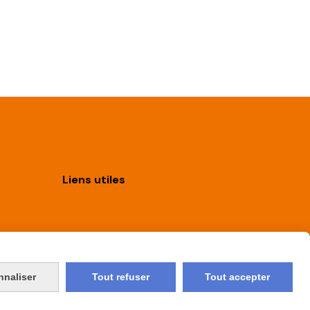
Liens utiles
Boutique
Nous contacter
nnaliser
Tout refuser
Tout accepter
CGV
Mon compte