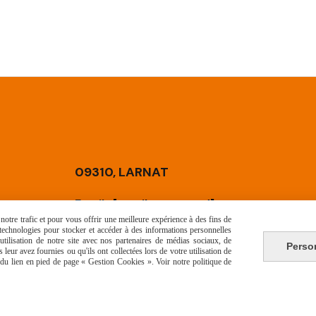
09310, LARNAT
Email :
[email protected]
otre trafic et pour vous offrir une meilleure expérience à des fins de
s technologies pour stocker et accéder à des informations personnelles
Téléphone :
06 73 45 77 09
tilisation de notre site avec nos partenaires de médias sociaux, de
Perso
leur avez fournies ou qu'ils ont collectées lors de votre utilisation de
e du lien en pied de page « Gestion Cookies ». Voir notre politique de