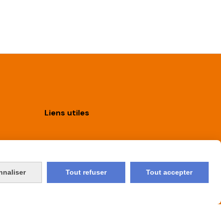
Liens utiles
Boutique
nnaliser
Tout refuser
Tout accepter
Nous contacter
CGV
Mon compte
Avis