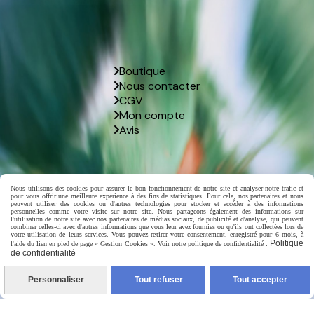
Boutique
Nous contacter
CGV
Mon compte
Avis
Nous utilisons des cookies pour assurer le bon fonctionnement de notre site et analyser notre trafic et
pour vous offrir une meilleure expérience à des fins de statistiques. Pour cela, nos partenaires et nous
peuvent utiliser des cookies ou d'autres technologies pour stocker et accéder à des informations
personnelles comme votre visite sur notre site. Nous partageons également des informations sur
l'utilisation de notre site avec nos partenaires de médias sociaux, de publicité et d'analyse, qui peuvent
combiner celles-ci avec d'autres informations que vous leur avez fournies ou qu'ils ont collectées lors de
votre utilisation de leurs services. Vous pouvez retirer votre consentement, enregistré pour 6 mois, à
Politique
l'aide du lien en pied de page « Gestion Cookies ». Voir notre politique de confidentialité :
de confidentialité
Personnaliser
Tout refuser
Tout accepter